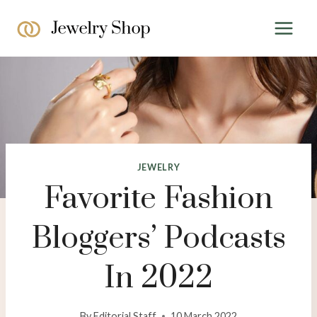
Skip
to
content
JEWELRY
Favorite Fashion
Bloggers’ Podcasts
In 2022
By
Editorial Staff
10 March 2022