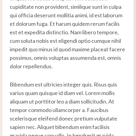
cupiditate non provident, similique sunt in culpa
qui officia deserunt mollitia animi, id est laborum
et dolorum fuga. Et harum quidem rerum facilis
est et expedita distinctio. Nam libero tempore,
cum soluta nobis est eligendi optio cumque nihil
impedit quo minus id quod maxime placeat facere
possimus, omnis voluptas assumenda est, omnis
dolor repellendus.
Bibendum est ultricies integer quis. Risus quis
varius quam quisque id diam vel. Lorem mollis
aliquam ut porttitor leo a diam sollicitudin. At
tempor commodo ullamcorper a. Faucibus
scelerisque eleifend donec pretium vulputate
sapien nec. Aliquet bibendum enim facilisis
gravida neque convallis. In hendrerit gravida