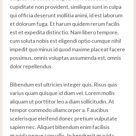
cupiditate non provident, similique sunt in culpa
qui officia deserunt mollitia animi, id est laborum
et dolorum fuga. Et harum quidem rerum facilis
est et expedita distinctio. Nam libero tempore,
cum soluta nobis est eligendi optio cumque nihil
impedit quo minus id quod maxime placeat facere
possimus, omnis voluptas assumenda est, omnis
dolor repellendus.
Bibendum est ultricies integer quis. Risus quis
varius quam quisque id diam vel. Lorem mollis
aliquam ut porttitor leo a diam sollicitudin. At
tempor commodo ullamcorper a. Faucibus
scelerisque eleifend donec pretium vulputate
sapien nec. Aliquet bibendum enim facilisis
gravida neque convallis. In hendrerit gravida