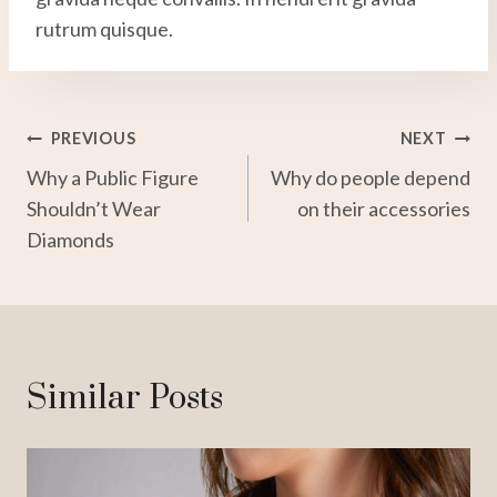
rutrum quisque.
Post
PREVIOUS
NEXT
Why a Public Figure
Why do people depend
Navigation
Shouldn’t Wear
on their accessories
Diamonds
Similar Posts