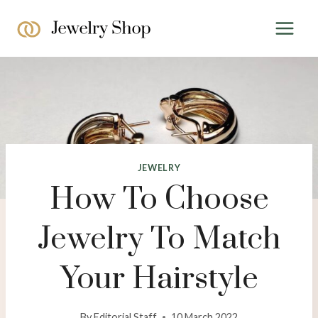
Skip
to
content
JEWELRY
How To Choose
Jewelry To Match
Your Hairstyle
By
Editorial Staff
10 March 2022