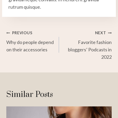
rutrum quisque.
Post
PREVIOUS
NEXT
Why do people depend
Favorite fashion
Navigation
on their accessories
bloggers’ Podcasts in
2022
Similar Posts