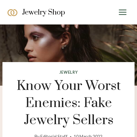
Skip
to
content
JEWELRY
Know Your Worst
Enemies: Fake
Jewelry Sellers
By
Editorial Staff
10 March 2022