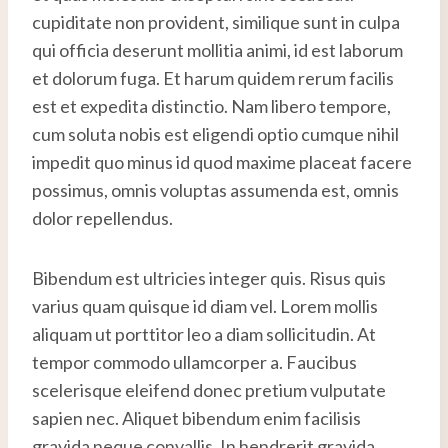
cupiditate non provident, similique sunt in culpa
qui officia deserunt mollitia animi, id est laborum
et dolorum fuga. Et harum quidem rerum facilis
est et expedita distinctio. Nam libero tempore,
cum soluta nobis est eligendi optio cumque nihil
impedit quo minus id quod maxime placeat facere
possimus, omnis voluptas assumenda est, omnis
dolor repellendus.
Bibendum est ultricies integer quis. Risus quis
varius quam quisque id diam vel. Lorem mollis
aliquam ut porttitor leo a diam sollicitudin. At
tempor commodo ullamcorper a. Faucibus
scelerisque eleifend donec pretium vulputate
sapien nec. Aliquet bibendum enim facilisis
gravida neque convallis. In hendrerit gravida